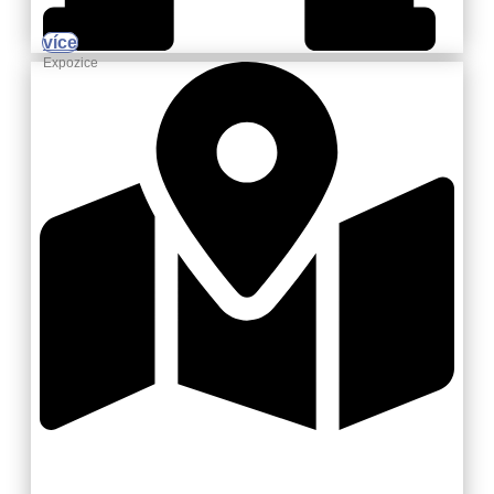
více
Expozice
Zlínsko a Luhačovicko