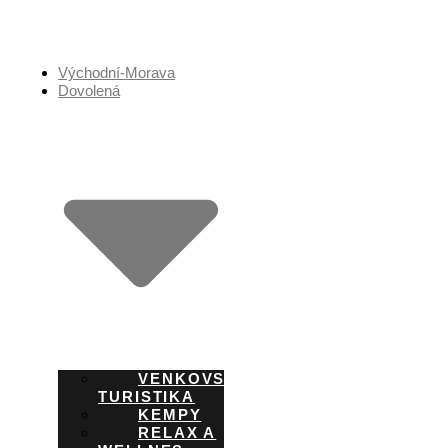
Přejít
k
obsahu
Východní-Morava
Dovolená
VENKOVSKÁ
TURISTIKA
KEMPY
RELAX A