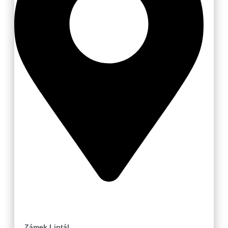
Liptál
Zámek Liptál