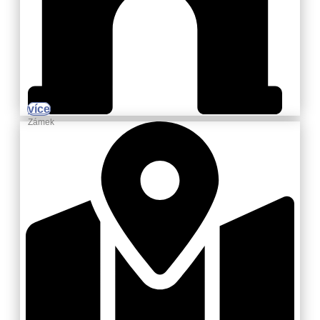
více
Zámek