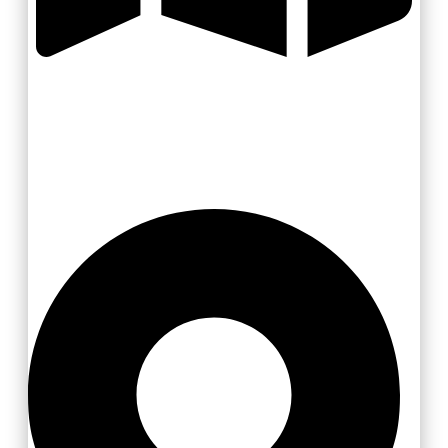
Zlínsko a Luhačovicko