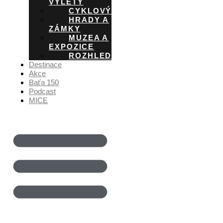
VÝLETY
CYKLOVÝLETY
HRADY A
ZÁMKY
MUZEA A
EXPOZICE
ROZHLEDNY
Destinace
Akce
Baťa 150
Podcast
MICE