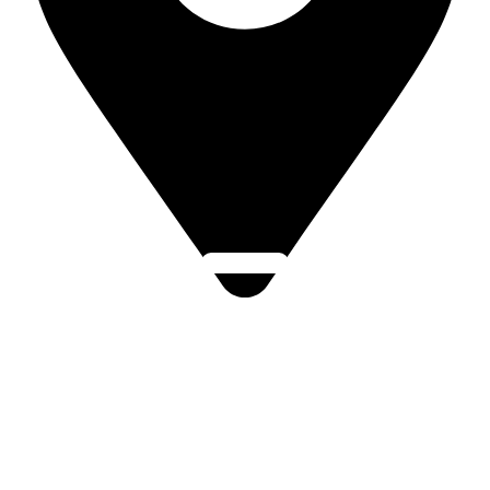
Click Here
Brněnská 1372, 686 03 Staré Město