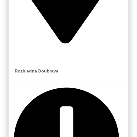
Loučka-Újezd u Valašských Klobouk
Rozhledna Doubrava