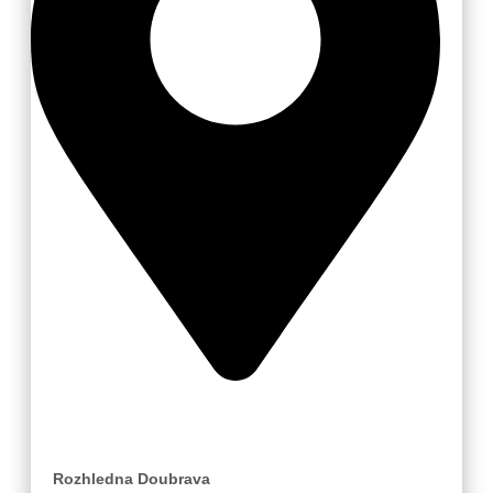
Loučka-Újezd u Valašských Klobouk
Rozhledna Doubrava