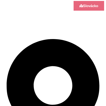
Slovácko
Rozhledna Doubí u
Vážan
Click Here