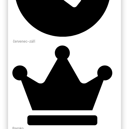
červenec–září
Baroko