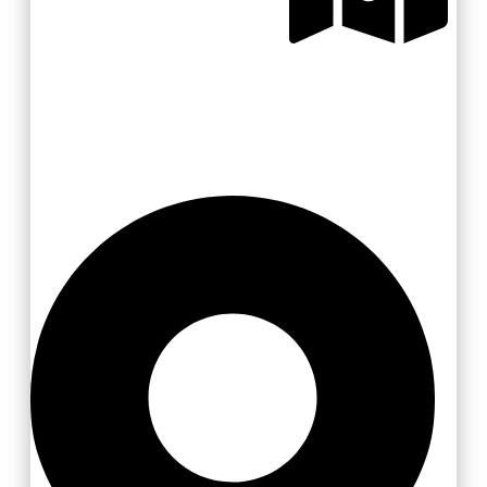
Zlínsko a Luhačovicko