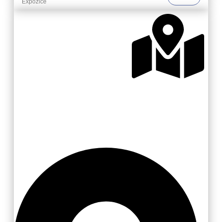
Expozice
Zlínsko a Luhačovicko