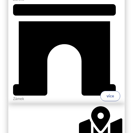
více
Zámek