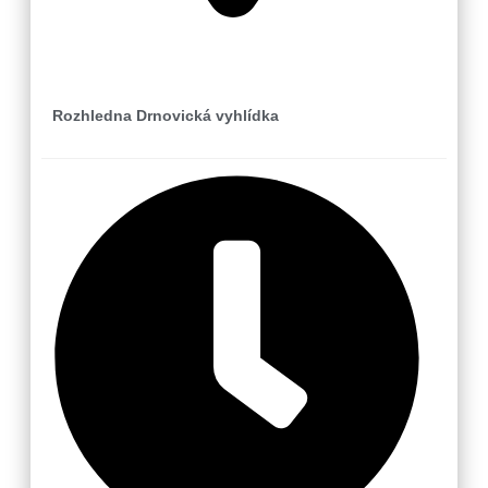
Drnovice-Újezd u Valašských Klobouk
Rozhledna Drnovická vyhlídka