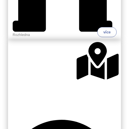
více
Rozhledna
Zlínsko a Luhačovicko