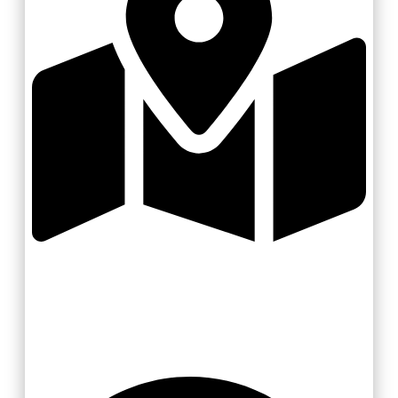
Zlínsko a Luhačovicko