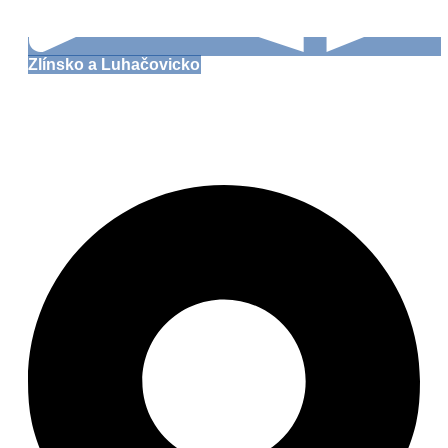
Zlínsko a Luhačovicko
Rozhledna Královec