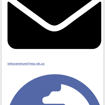
infocentrum@mu-vk.cz