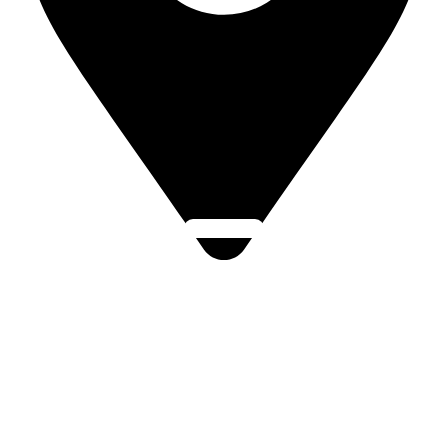
Click Here
766 01 Valašské Klobouky