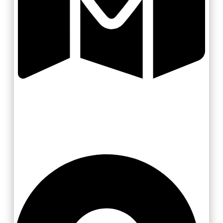
Zlínsko a Luhačovicko