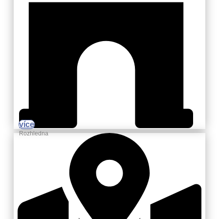
více
Rozhledna