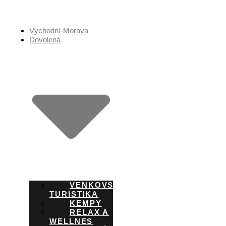
Přejít
k
obsahu
Východní-Morava
Dovolená
VENKOVSKÁ
TURISTIKA
KEMPY
RELAX A
WELLNES