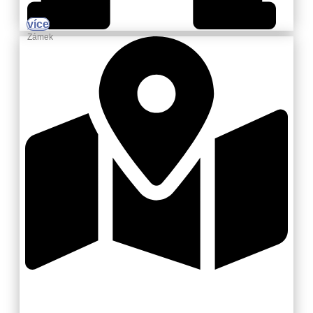
více
Zámek
Zlínsko a Luhačovicko