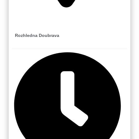
Loučka-Újezd u Valašských Klobouk
Rozhledna Doubrava