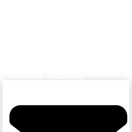
Valašské Klobouky