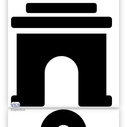
více
Expozice