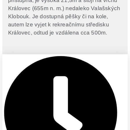
přístupná, je vysoká 21,5m a stojí na vrchu
Královec (655m n. m.) nedaleko Valašských
Klobouk. Je dostupná pěšky či na kole,
autem lze vyjet k rekreačnímu středisku
Královec, odtud je vzdálena cca 500m.