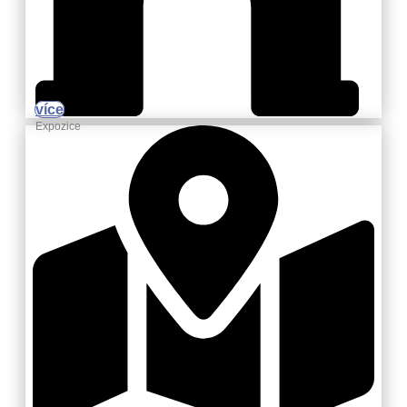
více
Expozice