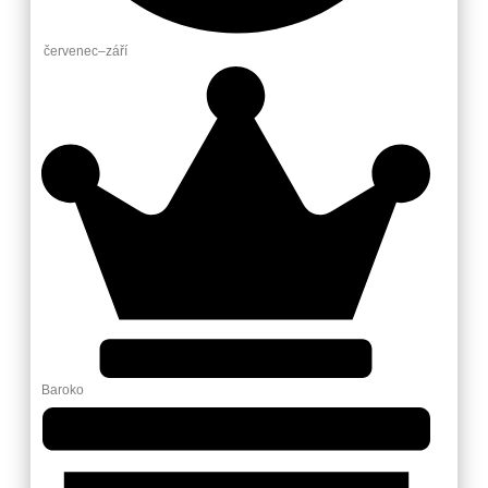
červenec–září
Baroko