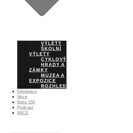
VÝLETY
ŠKOLNÍ
VÝLETY
CYKLOVÝLETY
HRADY A
ZÁMKY
MUZEA A
EXPOZICE
ROZHLEDNY
Destinace
Akce
Baťa 150
Podcast
MICE