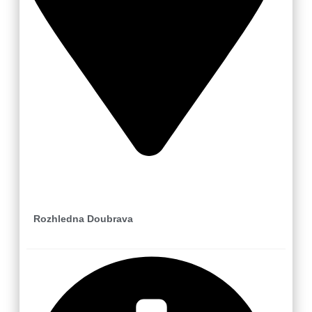
Loučka-Újezd u Valašských Klobouk
Rozhledna Doubrava