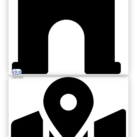
více
Zámek