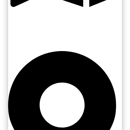
Zlínsko a Luhačovicko