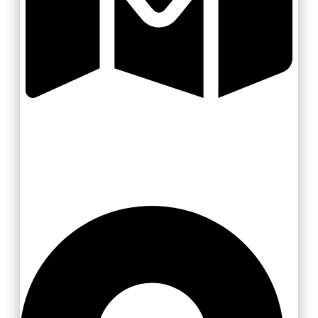
Zlínsko a Luhačovicko