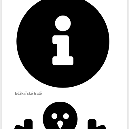
běžkařské tratě