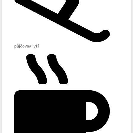
půjčovna lyží