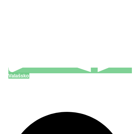
Valašsko
Ski areál Rališka