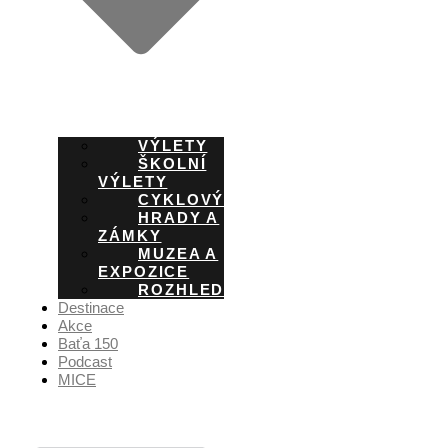
VÝLETY
ŠKOLNÍ
VÝLETY
CYKLOVÝLETY
HRADY A
ZÁMKY
MUZEA A
EXPOZICE
ROZHLEDNY
Destinace
Akce
Baťa 150
Podcast
MICE