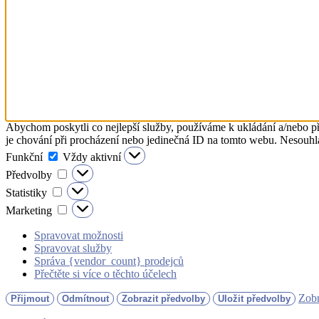
Abychom poskytli co nejlepší služby, používáme k ukládání a/nebo př
je chování při procházení nebo jedinečná ID na tomto webu. Nesouhlas
Funkční
Funkční
Vždy aktivní
Předvolby
Předvolby
Statistiky
Statistiky
Marketing
Marketing
Spravovat možnosti
Spravovat služby
Správa {vendor_count} prodejců
Přečtěte si více o těchto účelech
Zobr
Přijmout
Odmítnout
Zobrazit předvolby
Uložit předvolby