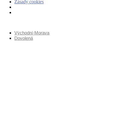
Zásady cookies
Přejít
k
Východní-Morava
obsahu
Dovolená