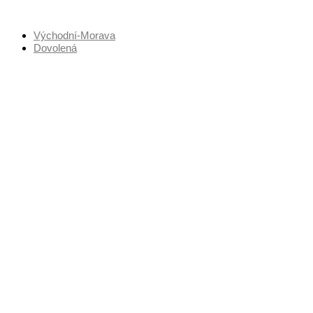
Přejít
k
Východní-Morava
obsahu
Dovolená