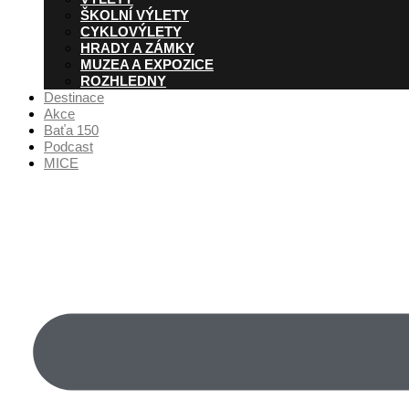
ŠKOLNÍ VÝLETY
CYKLOVÝLETY
HRADY A ZÁMKY
MUZEA A EXPOZICE
ROZHLEDNY
Destinace
Akce
Baťa 150
Podcast
MICE