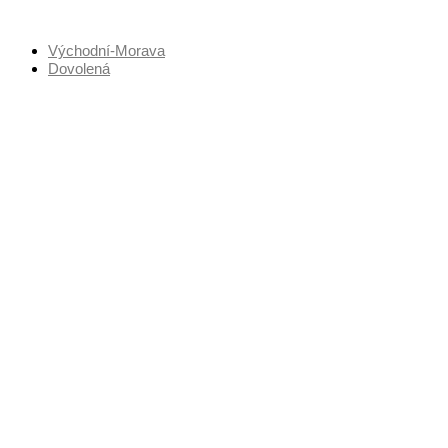
Přejít
k
Východní-Morava
obsahu
Dovolená