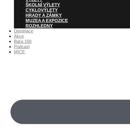
ŠKOLNÍ VÝLETY
CYKLOVÝLETY
HRADY A ZÁMKY
MUZEA A EXPOZICE
ROZHLEDNY
Destinace
Akce
Baťa 150
Podcast
MICE