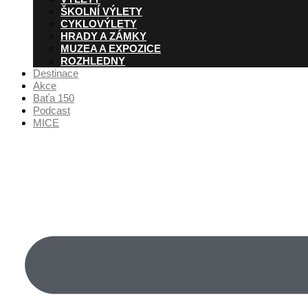
ŠKOLNÍ VÝLETY
CYKLOVÝLETY
HRADY A ZÁMKY
MUZEA A EXPOZICE
ROZHLEDNY
Destinace
Akce
Baťa 150
Podcast
MICE