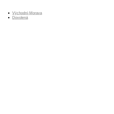
Přejít
k
Východní-Morava
obsahu
Dovolená