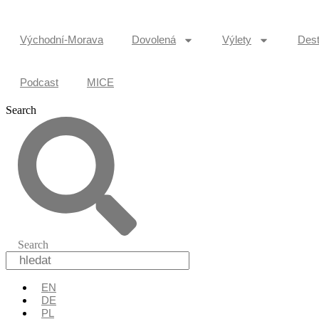
Přejít
k
obsahu
Východní-Morava
Dovolená
Výlety
Dest
Podcast
MICE
Search
Search
EN
DE
PL