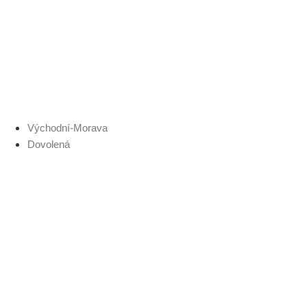
Přejít
k
obsahu
Východní-Morava
Dovolená