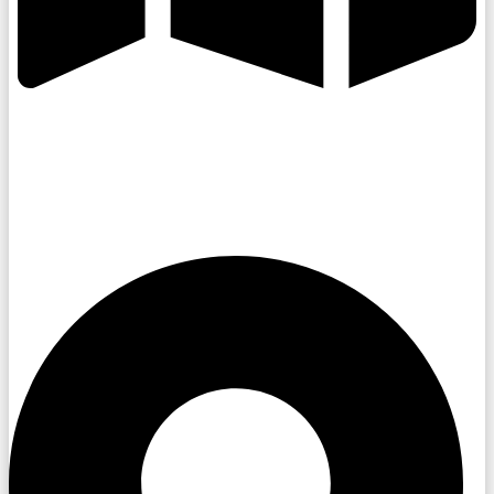
Kroměřížsko