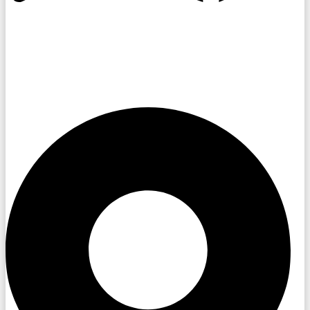
Kroměřížsko