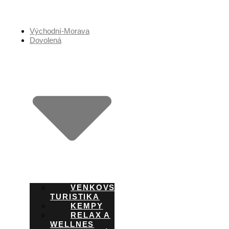
Přejít
k
obsahu
Východní-Morava
Dovolená
VENKOVSKÁ
TURISTIKA
KEMPY
RELAX A
WELLNES