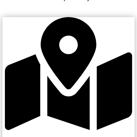
Kroměřížsko