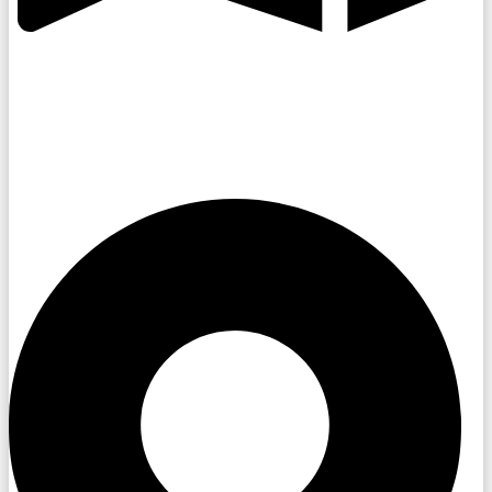
Kroměřížsko