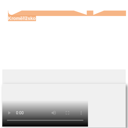
Kroměřížsko
Zámek Dřínov
15:00 min