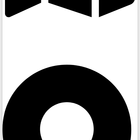
Kroměřížsko