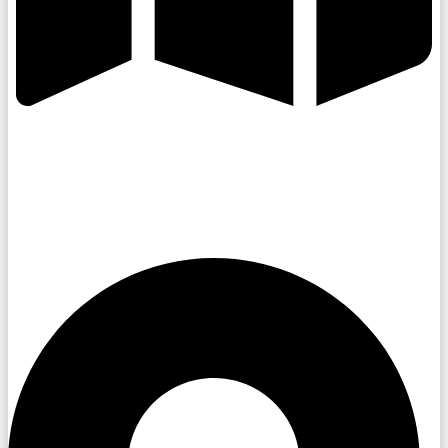
Kroměřížsko