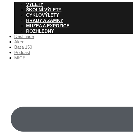
VÝLETY
ŠKOLNÍ VÝLETY
CYKLOVÝLETY
HRADY A ZÁMKY
MUZEA A EXPOZICE
ROZHLEDNY
Destinace
Akce
Baťa 150
Podcast
MICE