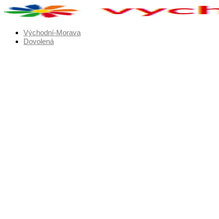
Přejít
k
obsahu
Východní-Morava
Dovolená