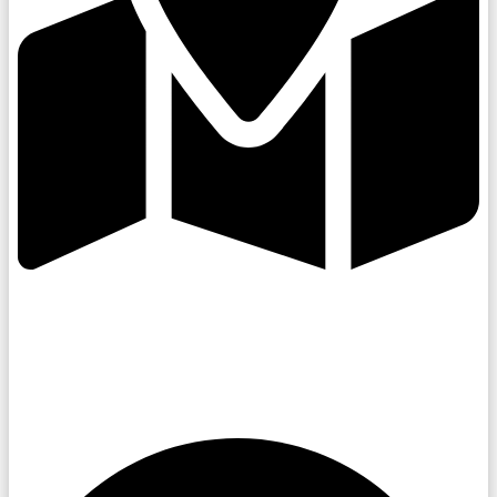
Kroměřížsko