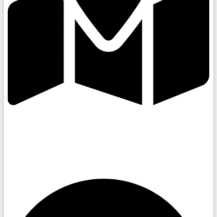
Kroměřížsko