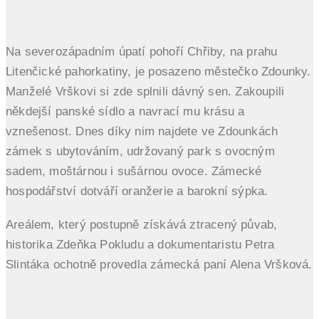
Na severozápadním úpatí pohoří Chřiby, na prahu
Litenčické pahorkatiny, je posazeno městečko Zdounky.
Manželé Vrškovi si zde splnili dávný sen. Zakoupili
někdejší panské sídlo a navrací mu krásu a
vznešenost. Dnes díky nim najdete ve Zdounkách
zámek s ubytováním, udržovaný park s ovocným
sadem, moštárnou i sušárnou ovoce. Zámecké
hospodářství dotváří oranžerie a barokní sýpka.
Areálem, který postupně získává ztracený půvab,
historika Zdeňka Pokludu a dokumentaristu Petra
Slintáka ochotně provedla zámecká paní Alena Vršková.