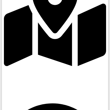
Kroměřížsko