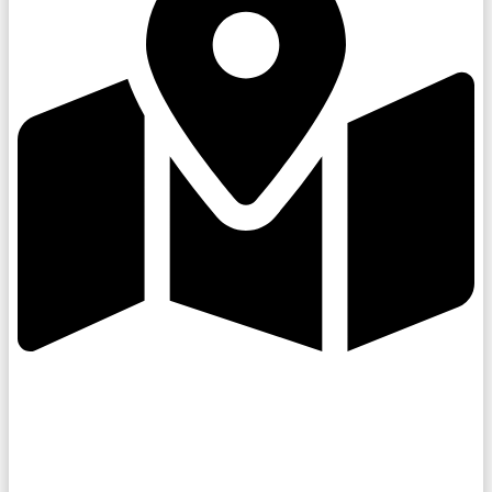
Kroměřížsko