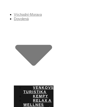
Přejít
k
obsahu
Východní-Morava
Dovolená
VENKOVSKÁ
TURISTIKA
KEMPY
RELAX A
WELLNES