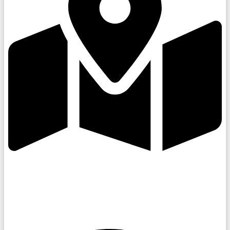
Kroměřížsko