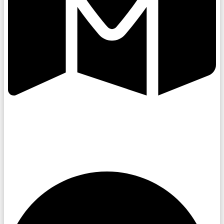
Kroměřížsko