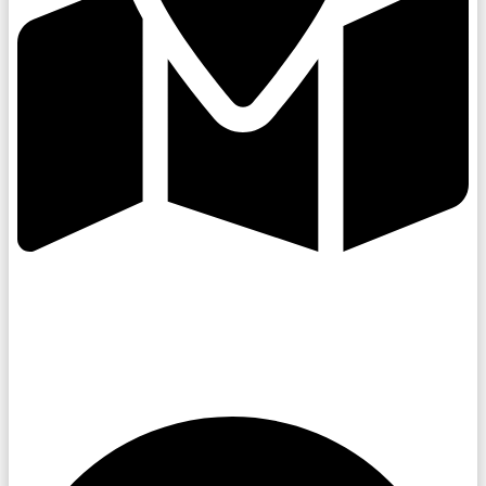
Kroměřížsko