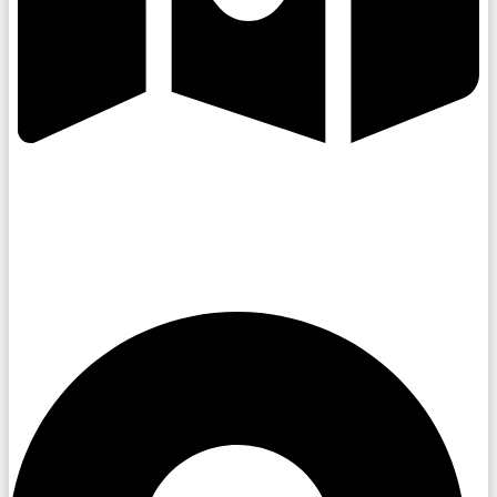
Kroměřížsko