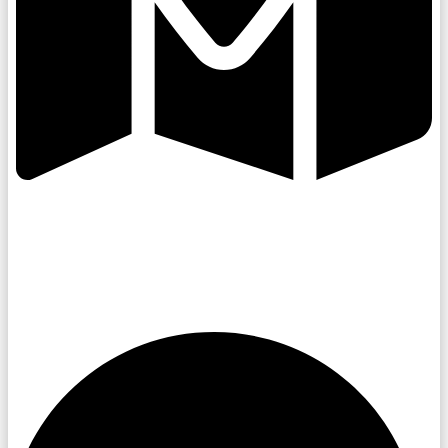
Kroměřížsko