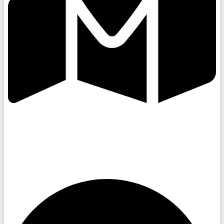
Kroměřížsko