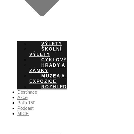
VÝLETY
ŠKOLNÍ
VÝLETY
CYKLOVÝLETY
HRADY A
ZÁMKY
MUZEA A
EXPOZICE
ROZHLEDNY
Destinace
Akce
Baťa 150
Podcast
MICE