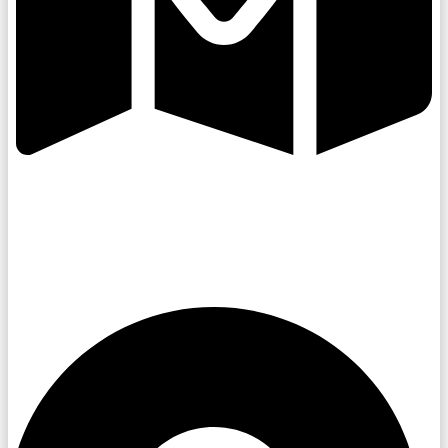
Kroměřížsko